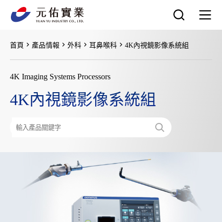
跳
至
主
要
首頁
產品情報
外科
耳鼻喉科
4K內視鏡影像系統組
內
容
4K Imaging Systems Processors
4K內視鏡影像系統組
搜
尋