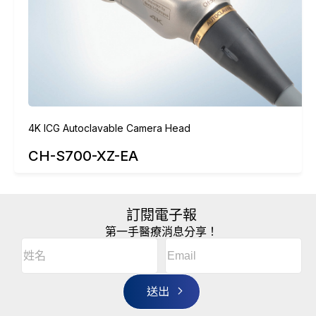
4K ICG Autoclavable Camera Head
CH-S700-XZ-EA
訂閱電子報
第一手醫療消息分享！
Email
(Required)
A
姓
l
名
t
(Required)
姓
e
r
名
n