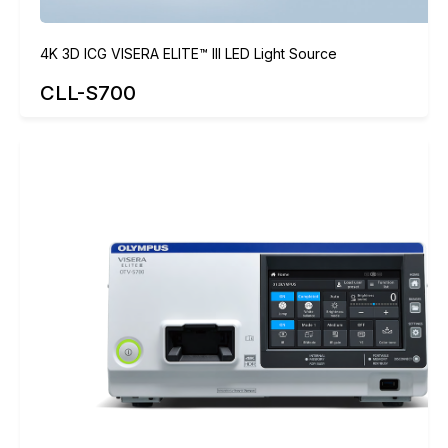
4K 3D ICG VISERA ELITE™ III LED Light Source
CLL-S700