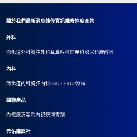
a
t
i
v
關於我們
最新消息
維修資訊
維修進度查詢
e
:
外科
消化道外科
胸腔外科
耳鼻喉科
婦產科
泌尿科
麻醉科
內科
消化道內科
胸腔內科
ESD / ERCP器械
關聯產品
內視鏡清潔劑
內視鏡消毒劑
元佑講談社