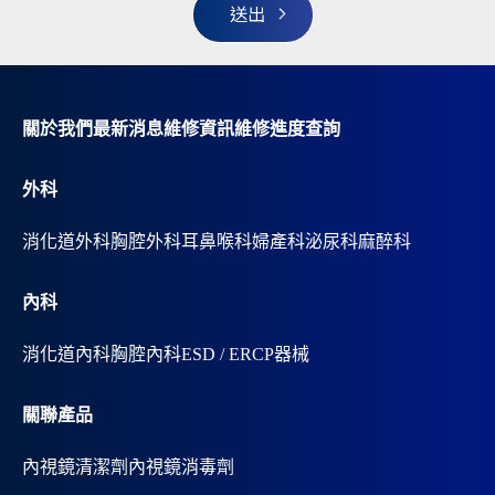
e
r
名
n
a
t
i
v
關於我們
最新消息
維修資訊
維修進度查詢
e
:
外科
消化道外科
胸腔外科
耳鼻喉科
婦產科
泌尿科
麻醉科
內科
消化道內科
胸腔內科
ESD / ERCP器械
關聯產品
內視鏡清潔劑
內視鏡消毒劑