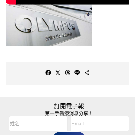
F
X
T
L
C
a
h
i
o
c
r
n
p
e
e
e
y
b
a
L
訂閱電子報
o
d
i
第一手醫療消息分享！
o
s
n
Email
(Required)
A
姓
k
k
l
名
t
(Required)
姓