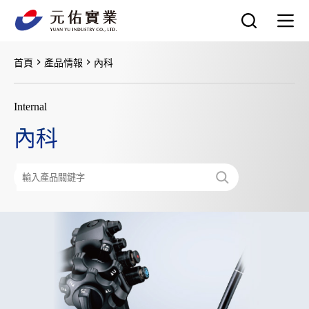
跳
至
主
要
首頁
產品情報
內科
內
容
Internal
內科
搜
尋