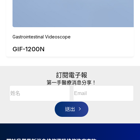
Gastrointestinal Videoscope
GIF-1200N
訂閱電子報
第一手醫療消息分享！
Email
(Required)
A
姓
l
名
t
(Required)
姓
e
r
名
n
a
t
i
v