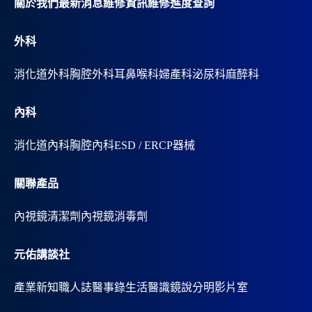
關於我們
最新消息
維修資訊
維修進度查詢
e
:
外科
消化道外科
胸腔外科
耳鼻喉科
婦產科
泌尿科
麻醉科
內科
消化道內科
胸腔內科
ESD / ERCP器械
關聯產品
內視鏡清潔劑
內視鏡消毒劑
元佑講談社
產業新知
職人誌
醫事錄
生活醫識
鏡說分明影片室