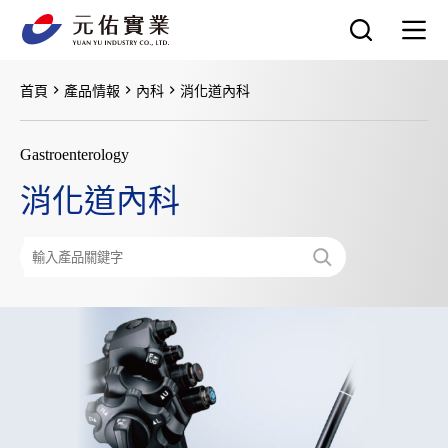
跳
至
主
要
首頁
產品情報
內科
消化道內科
內
容
Gastroenterology
消化道內科
搜
尋