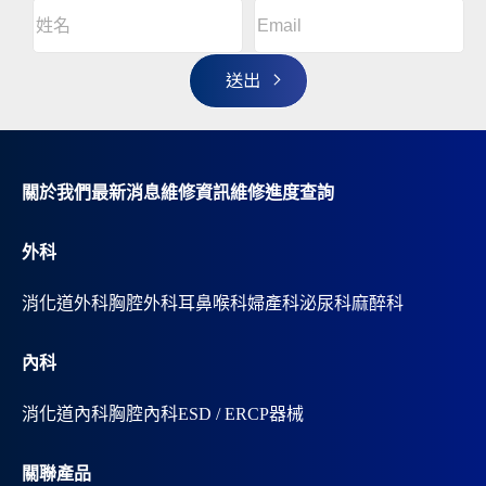
Email
(Required)
A
姓
l
名
t
(Required)
姓
e
r
名
n
a
t
i
v
關於我們
最新消息
維修資訊
維修進度查詢
e
:
外科
消化道外科
胸腔外科
耳鼻喉科
婦產科
泌尿科
麻醉科
內科
消化道內科
胸腔內科
ESD / ERCP器械
關聯產品