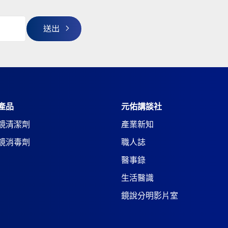
產品
元佑講談社
鏡清潔劑
產業新知
鏡消毒劑
職人誌
醫事錄
生活醫識
鏡說分明影片室