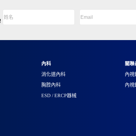
Email
(Required)
姓
名
A
！
(Required)
l
姓
t
名
e
r
n
a
t
i
內科
關聯
v
消化道內科
內視
e
:
胸腔內科
內視
ESD / ERCP器械