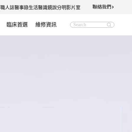
聯絡我們
知
職人誌
醫事錄
生活醫識
鏡說分明影片室
臨床首選
維修資訊
Search