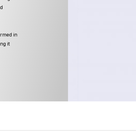
nd
ormed in
ng it