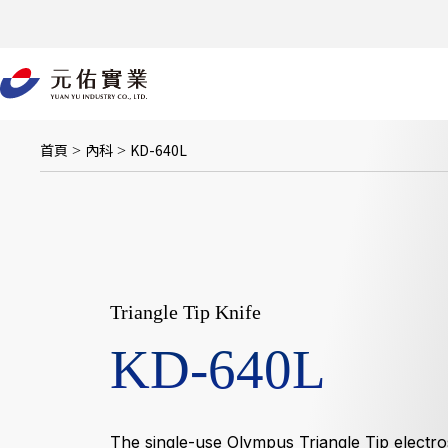
跳
至
主
要
內
容
首頁
內科
KD-640L
>
>
Triangle Tip Knife
KD-640L
The single-use Olympus Triangle Tip electro