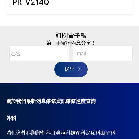
PR-V214Q
訂閱電子報
第一手醫療消息分享！
Email
(Required)
A
姓
l
名
t
(Required)
姓
e
r
名
n
a
t
i
v
關於我們
最新消息
維修資訊
維修進度查詢
e
:
外科
消化道外科
胸腔外科
耳鼻喉科
婦產科
泌尿科
麻醉科