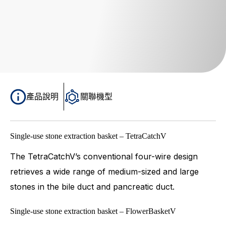
產品說明
關聯機型
Single-use stone extraction basket – TetraCatchV
The TetraCatchV’s conventional four-wire design
retrieves a wide range of medium-sized and large
stones in the bile duct and pancreatic duct.
Single-use stone extraction basket – FlowerBasketV