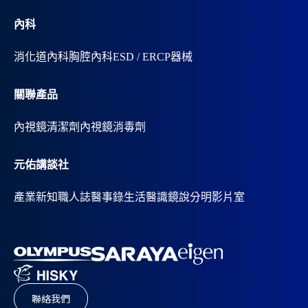
內科
消化道內科
胸腔內科
ESD / ERCP器械
關聯產品
內視鏡清潔劑
內視鏡消毒劑
元佑講談社
產業新知
職人誌
醫事錄
生活醫識
鏡說分明影片室
聯絡我們