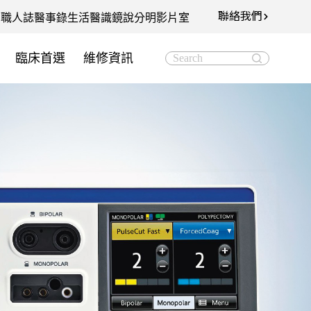
聯絡我們
知
職人誌
醫事錄
生活醫識
鏡說分明影片室
臨床首選
維修資訊
Search