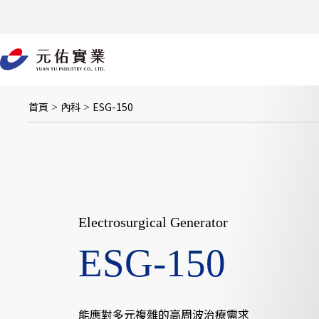
跳
至
主
要
內
容
首頁
內科
ESG-150
>
>
Electrosurgical Generator
ESG-150
能應對多元複雜的高周波治療需求