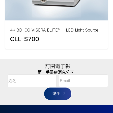
4K 3D ICG VISERA ELITE™ III LED Light Source
CLL-S700
訂閱電子報
第一手醫療消息分享！
Email
(Required)
A
姓
l
名
t
(Required)
姓
e
r
名
n
a
t