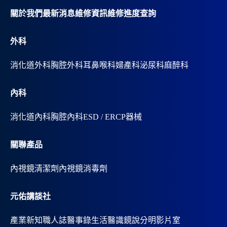
i
v
關於我們
最新消息
維修資訊
維修進度查詢
e
:
外科
消化道外科
胸腔外科
耳鼻喉科
婦產科
泌尿科
麻醉科
內科
消化道內科
胸腔內科
ESD / ERCP器械
關聯產品
內視鏡清潔劑
內視鏡消毒劑
元佑講談社
產業新知
職人誌
醫事錄
生活醫識
鏡說分明影片室