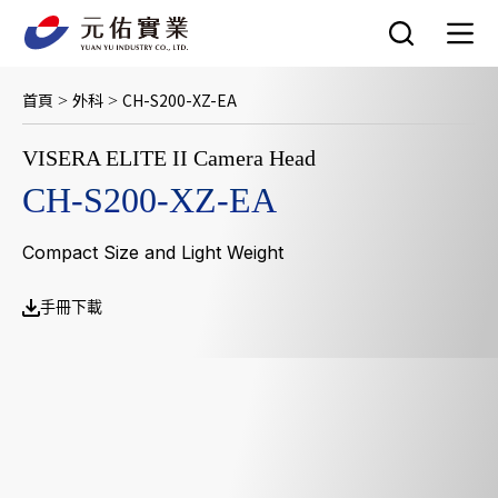
跳
至
主
要
首頁
外科
CH-S200-XZ-EA
>
>
內
容
VISERA ELITE II Camera Head
CH-S200-XZ-EA
Compact Size and Light Weight
手冊下載