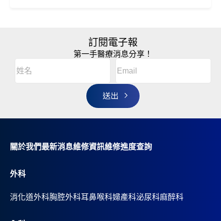
訂閱電子報
第一手醫療消息分享！
Email
(Required)
A
姓
l
名
t
(Required)
姓
e
r
名
n
a
t
i
v
關於我們
最新消息
維修資訊
維修進度查詢
e
:
外科
消化道外科
胸腔外科
耳鼻喉科
婦產科
泌尿科
麻醉科