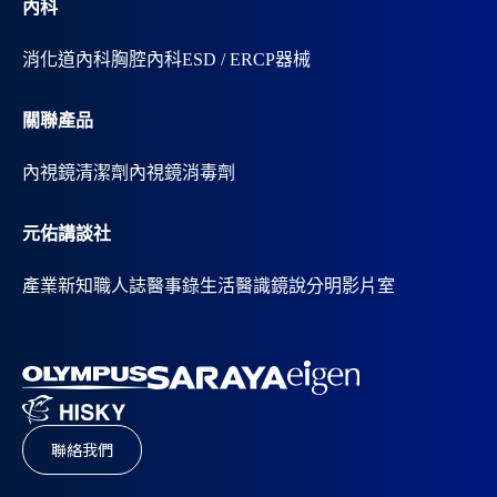
內科
消化道內科
胸腔內科
ESD / ERCP器械
關聯產品
內視鏡清潔劑
內視鏡消毒劑
元佑講談社
產業新知
職人誌
醫事錄
生活醫識
鏡說分明影片室
聯絡我們