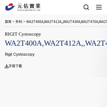
跳
至
主
要
首頁
外科
WA2T400A,WA2T412A,,WA2T430A,WA2T470A,WA2
>
>
內
容
RIGIT Cystoscopy
WA2T400A,WA2T412A,,WA2T
Rigit Cystoscopy
手冊下載