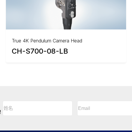
True 4K Pendulum Camera Head
CH-S700-08-LB
Email
(Required)
姓
名
A
！
(Required)
l
姓
t
名
e