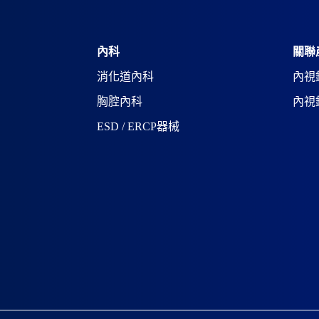
r
n
a
t
i
內科
關聯
v
消化道內科
內視
e
:
胸腔內科
內視
ESD / ERCP器械