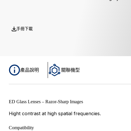
手冊下載
產品說明
關聯機型
ED Glass Lenses – Razor-Sharp Images
Hight contrast at high spatial frequencies.
Compatibility