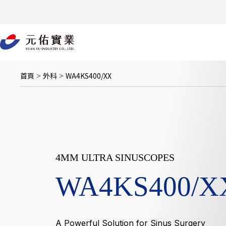
跳
至
主
要
內
容
首頁
外科
WA4KS400/XX
>
>
4MM ULTRA SINUSCOPES
WA4KS400/X
A Powerful Solution for Sinus Surgery