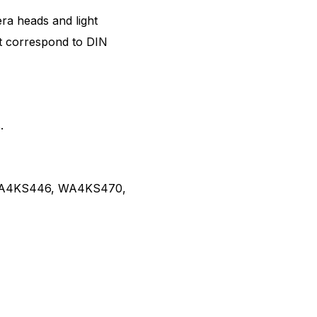
ra heads and light
t correspond to DIN
.
A4KS446, WA4KS470,