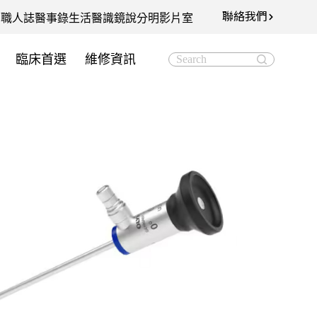
聯絡我們
知
職人誌
醫事錄
生活醫識
鏡說分明影片室
臨床首選
維修資訊
Search