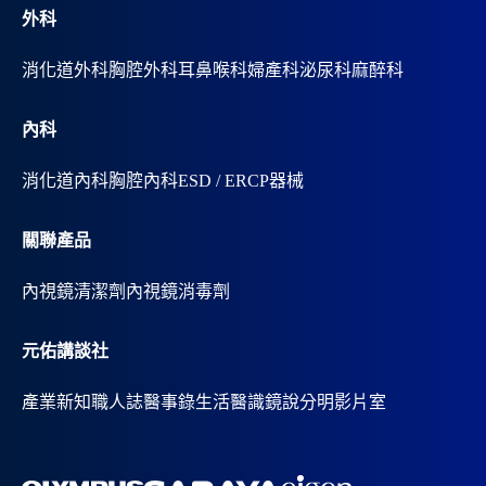
外科
消化道外科
胸腔外科
耳鼻喉科
婦產科
泌尿科
麻醉科
內科
消化道內科
胸腔內科
ESD / ERCP器械
關聯產品
內視鏡清潔劑
內視鏡消毒劑
元佑講談社
產業新知
職人誌
醫事錄
生活醫識
鏡說分明影片室