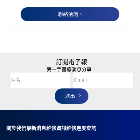
聯絡洽詢 >
訂閱電子報
第一手醫療消息分享！
Email
(Required)
A
姓
l
名
t
(Required)
姓
e
r
名
n
a
t
i
v
關於我們
最新消息
維修資訊
維修進度查詢
e
: