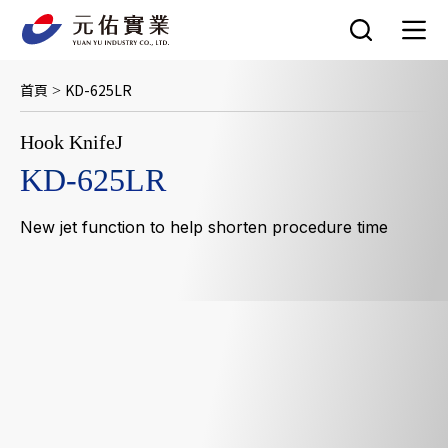
跳
至
主
要
首頁
KD-625LR
>
內
容
Hook KnifeJ
KD-625LR
New jet function to help shorten procedure time