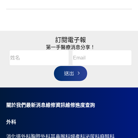
訂閱電子報
第一手醫療消息分享！
Email
(Required)
A
姓
l
名
t
(Required)
姓
e
r
名
n
a
t
i
v
關於我們
最新消息
維修資訊
維修進度查詢
e
:
外科
消化道外科
胸腔外科
耳鼻喉科
婦產科
泌尿科
麻醉科