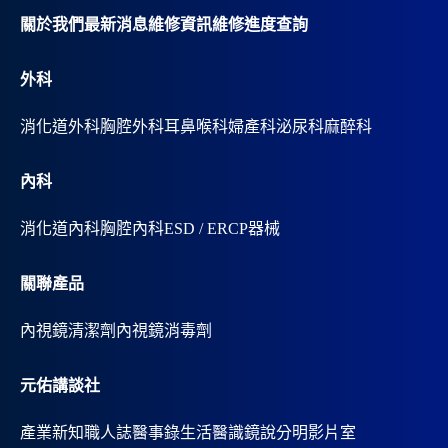
v
關於我們
最新消息
維修資訊
維修進度查詢
e
:
外科
消化道外科
胸腔外科
耳鼻喉科
婦產科
泌尿科
麻醉科
內科
消化道內科
胸腔內科
ESD / ERCP器械
關聯產品
內視鏡清潔劑
內視鏡消毒劑
元佑講談社
產業新知
職人誌
醫事錄
生活醫識
鏡說分明影片室