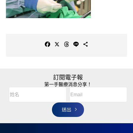
F
X
T
L
C
a
h
i
o
c
r
n
p
e
e
e
y
b
a
L
訂閱電子報
o
d
i
第一手醫療消息分享！
o
s
n
Email
(Required)
A
姓
k
k
l
名
t
(Required)
姓
e
r
名
n
a
t
i