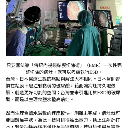
只要無法靠「傳統內視鏡黏膜切除術」（EMR）一次性完
整切除的病灶，就可以考慮執行ESD。
台灣、日本醫療生態的痛點與解法大不相同。日本醫師習
慣在黏膜下層注射黏稠的玻尿酸，藉此讓病灶持久地鼓
脹，創造更好切割的空間；台灣並未引進用於ESD的玻尿
酸，而是以生理食鹽水墊高病灶。
然而生理食鹽水溢散的速度較快，剝離未完成，病灶就可
能回歸扁平狀。為此，技術師得抽出電刀、換上注射針打
水，緊急抽換器械不僅延長手術時間，技術師也容易被針