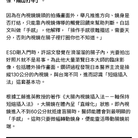
像
「隔山打牛」
。
因為在內視鏡鏡頭的拍攝畫面外，舉凡推進方向、鏡身是
否打結，只能靠內視鏡傳導的觸覺回饋來幫助判斷。白話
文叫做「手感」，他解釋，「操作手感很難描述，需要天
分，否則內視鏡在腸子裡打圈你也不知道。」
ESD剛入門時，許詔文發覺在滑溜溜的腸子內，光要拍出
好照片就不是易事。為此他大量瀏覽日本大師的臨床影
像，包括體外操作畫面。鑽研過程發現日本醫界主流是操
縱130公分的內視鏡，與台灣不同，進而認識「短縮插入
法」這套基本功。
根據工藤進英教授的著作《大腸內視鏡插入法－－軸保持
短縮插入法》，大腸鏡在體內呈「直線化」狀態，即內視
鏡進入不到60公分就抵達盲腸時，醫師能體會到最明顯的
「手感」。這時只要微幅轉動鏡身，便能靈活帶動腸鏡前
端。