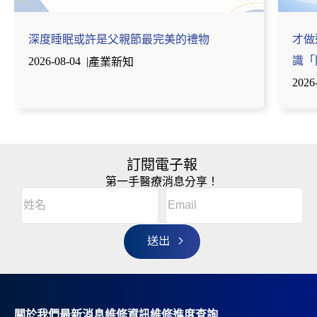
深度睡眠或許是父親節最完美的禮物
才做
識「
2026-08-04
|
產業新知
2026
訂閱電子報
第一手醫療消息分享！
Email
(Required)
A
姓
l
名
t
(Required)
姓
e
r
名
n
a
t
i
v
關於我們
最新消息
維修資訊
維修進度查詢