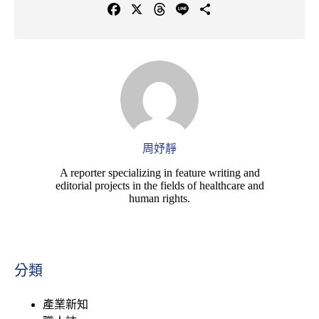
F
X
T
L
C
a
h
i
o
c
r
n
p
e
e
e
y
b
a
L
o
d
i
o
s
n
k
k
周妤靜
A reporter specializing in feature writing and
editorial projects in the fields of healthcare and
human rights.
分類
產業新知