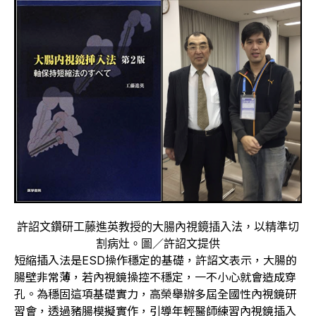
許詔文鑽研工藤進英教授的大腸內視鏡插入法，以精準切
割病灶。圖／許詔文提供
短縮插入法是ESD操作穩定的基礎，許詔文表示，大腸的
腸壁非常薄，若內視鏡操控不穩定，一不小心就會造成穿
孔。為穩固這項基礎實力，高榮舉辦多屆全國性內視鏡研
習會，透過豬腸模擬實作，引導年輕醫師練習內視鏡插入