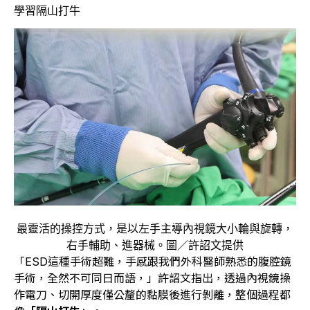
學習隔山打牛
最靈活的操控方式，是以左手主導內視鏡大小輪與旋轉，
右手輔助、進器械。圖／許詔文提供
「ESD這種手術超難，手感跟我們外科醫師熟悉的腹腔鏡
手術，全然不可同日而語，」許詔文指出，透過內視鏡操
作電刀、切開厚度僅公釐的黏膜後進行剝離，整個過程都