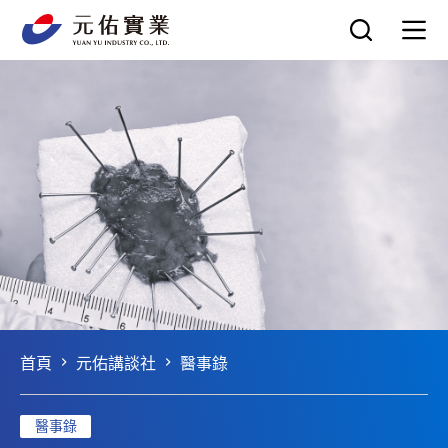
跳
至
主
要
內
容
首頁
元佑講談社
醫事錄
醫事錄