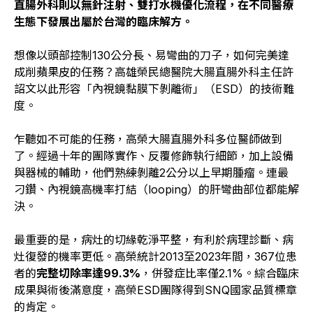
直腸外科則以無針注射、雙打水機優化流程，在不同醫療
生態下發展出屬於台灣的臨床解方。
想像以頭部控制130公分長、易彎曲的刀子，如何完美達
成削蘋果皮的任務？高雄榮民總醫院大腸直腸外科主任許
詔文以此形容「內視鏡黏膜下剝離術」（ESD）的技術難
度。
乍聽如不可能的任務，高榮大腸直腸外科多位醫師做到
了。經過十年的團隊實作、反覆修飾執行細節，加上設備
與器械的輔助，他們熟練剝離2公分以上早期腫瘤。連最
刁鑽、內視鏡高機率打結（looping）的肝彎曲部位都能解
決。
最重要的是，病灶的切緣乾淨平整，有利於病理診斷、病
灶復發的機率更低。高榮統計2013至2023年間，367位患
者的
完整切除率達99.3%
，併發症比率僅2.1%。綜合臨床
成果與術後滿意度，高榮ESD團隊得到SNQ國家品質標章
的肯定。