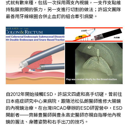
式就有數來種，包括一次採用兩支內視鏡，一支作支點維
持黏膜掀開的張力，另一支進行切割的做法；許詔文團隊
最善用牙線線圈合併止血釘的組合牽引病變。
自2012年開始接觸ESD，許詔文四處和高手切磋，曾前往
日本癌症研究中心東病院，跟隨池松弘朗醫師進修大腸鏡
的內視鏡治療。在台灣IRCAD舉辦的ESD研習營中，ESD
開創者——齊藤豊醫師與豊永高史醫師亦親自指導他內視
鏡的握法、身體姿勢和右手出刀的技巧。