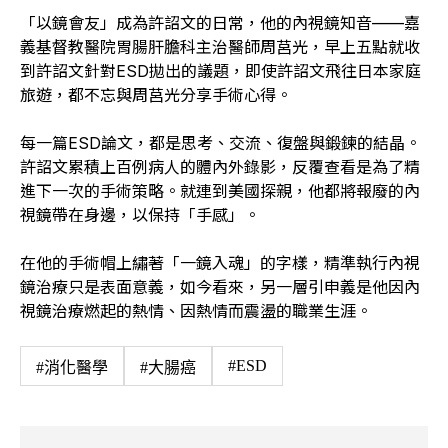
「以鏡會友」成為許詔文的日常，他的內視鏡知音——嘉
義基督教醫院胃腸肝膽科主治醫師周莒光，早上五點就收
到許詔文針對ESD拋出的議題，即使許詔文飛往日本家庭
旅遊，都不忘與周莒光分享手術心得。
每一篇ESD論文，都是思考、交流、復盤與鍛鍊的結晶。
許詔文累積上百例病人的體內外錄影，反覆查看是為了精
進下一次的手術策略。就連到美國探親，他都將報廢的內
視鏡帶在身邊，以保持「手感」。
在他的手術帽上繡著「一鏡入魂」的字樣，精準執行內視
鏡治療只是表面意義，如今看來，另一層引申義是他因內
視鏡治療燃起的熱情、因熱情而震盪的職業生涯。
#ESD
#消化醫學
#大腸癌