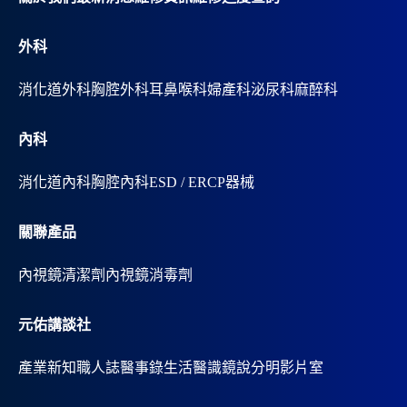
e
:
外科
消化道外科
胸腔外科
耳鼻喉科
婦產科
泌尿科
麻醉科
內科
消化道內科
胸腔內科
ESD / ERCP器械
關聯產品
內視鏡清潔劑
內視鏡消毒劑
元佑講談社
產業新知
職人誌
醫事錄
生活醫識
鏡說分明影片室