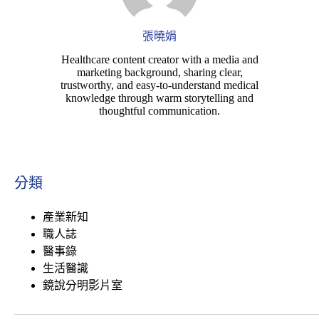
k
k
張曉娟
Healthcare content creator with a media and
marketing background, sharing clear,
trustworthy, and easy-to-understand medical
knowledge through warm storytelling and
thoughtful communication.
分類
產業新知
職人誌
醫事錄
生活醫識
鏡說分明影片室