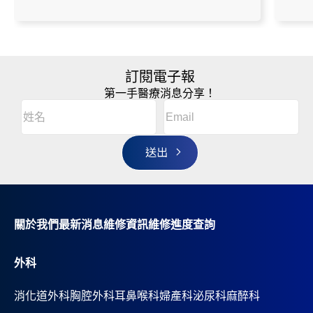
訂閱電子報
第一手醫療消息分享！
Email
(Required)
A
姓
l
名
t
(Required)
姓
e
r
名
n
a
t
i
v
關於我們
最新消息
維修資訊
維修進度查詢
e
:
外科
消化道外科
胸腔外科
耳鼻喉科
婦產科
泌尿科
麻醉科