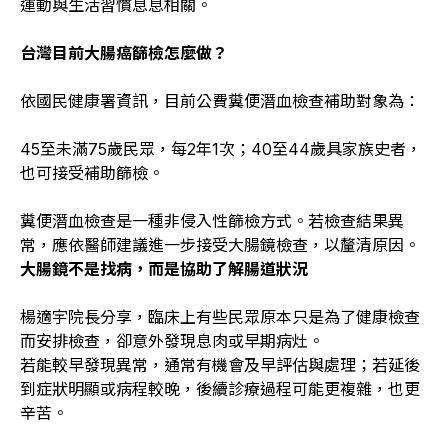
運動與生活習慣息息相關。
台灣目前大腸癌篩檢怎麼做？
依國民健康署資訊，目前公費糞便潛血檢查補助對象為：
45至未滿75歲民眾，每2年1次；40至44歲具家族史者，
也可接受補助篩檢。
糞便潛血檢查是一種非侵入性篩檢方式。若檢查結果異
常，應依醫師建議進一步接受大腸鏡檢查，以釐清原因。
大腸鏡不是找病，而是協助了解腸道狀況
楊適宇院長分享，臨床上有些民眾原本只是為了健康檢查
而安排檢查，卻意外發現息肉或早期病灶。
若能較早發現異常，通常有機會及早評估與處理；若延後
到症狀明顯或病程較晚，後續診療過程可能更複雜，也更
辛苦。