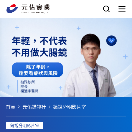
跳
至
主
要
內
容
首頁
元佑講談社
鏡說分明影片室
鏡說分明影片室