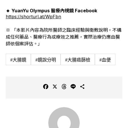
🔹 YuanYu Olympus 醫療內視鏡 Facebook
https://shorturl.at/WpFbn
※ 「本影片內容為院所醫師之臨床經驗與衛教說明，不構
成任何藥品、醫療行為或療效之推薦，實際治療仍應由醫
師依個案評估。」
#大腸鏡
#鏡說分明
#大腸癌篩檢
#血便
F
X
T
L
C
a
h
i
o
c
r
n
p
e
e
e
y
b
a
L
o
d
i
o
s
n