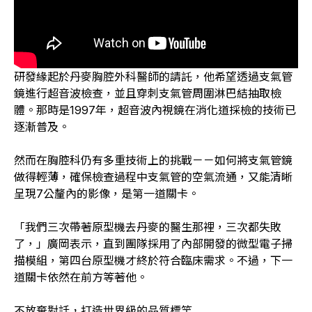
研發緣起於丹麥胸腔外科醫師的請託，他希望透過支氣管
鏡進行超音波檢查，並且穿刺支氣管周圍淋巴結抽取檢
體。那時是1997年，超音波內視鏡在消化道採檢的技術已
逐漸普及。
然而在胸腔科仍有多重技術上的挑戰－－如何將支氣管鏡
做得輕薄，確保檢查過程中支氣管的空氣流通，又能清晰
呈現7公釐內的影像，是第一道關卡。
「我們三次帶著原型機去丹麥的醫生那裡，三次都失敗
了，」廣岡表示，直到團隊採用了內部開發的微型電子掃
描模組，第四台原型機才終於符合臨床需求。不過，下一
道關卡依然在前方等著他。
不放棄對話，打造世界級的品質標竿