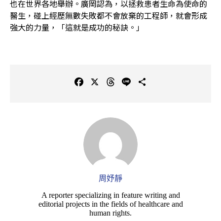
也在世界各地舉辦。廣岡認為，以拯救患者生命為使命的
醫生，碰上經歷無數失敗都不會放棄的工程師，就會形成
強大的力量，「這就是成功的秘訣。」
F
X
T
L
C
a
h
i
o
c
r
n
p
e
e
e
y
b
a
L
o
d
i
o
s
n
k
k
周妤靜
A reporter specializing in feature writing and
editorial projects in the fields of healthcare and
human rights.