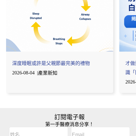
深度睡眠或許是父親節最完美的禮物
才做
識「
2026-08-04
|
產業新知
2026
訂閱電子報
第一手醫療消息分享！
Email
(Required)
A
姓
l