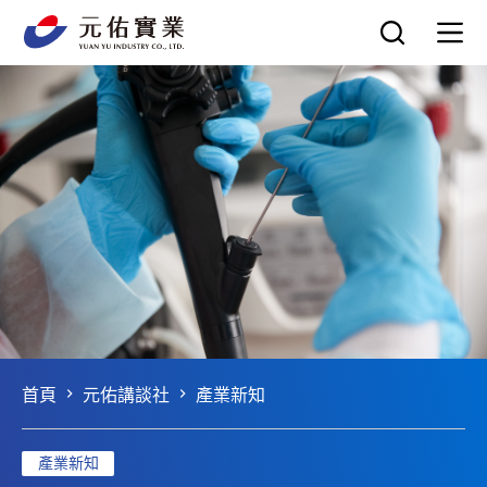
跳
至
主
要
內
容
首頁
元佑講談社
產業新知
產業新知