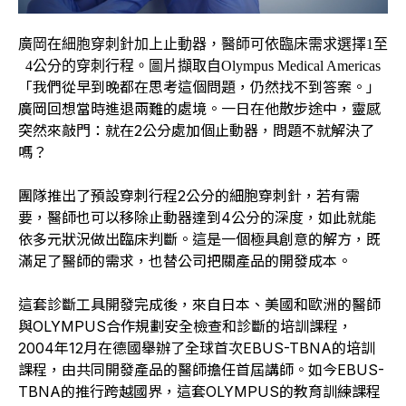
廣岡在細胞穿刺針加上止動器，醫師可依臨床需求選擇1至
4公分的穿刺行程。圖片擷取自
Olympus Medical Americas
「我們從早到晚都在思考這個問題，仍然找不到答案。」
廣岡回想當時進退兩難的處境。一日在他散步途中，靈感
突然來敲門：就在2公分處加個止動器，問題不就解決了
嗎？
團隊推出了預設穿刺行程2公分的細胞穿刺針，若有需
要，醫師也可以移除止動器達到4公分的深度，如此就能
依多元狀況做出臨床判斷。這是一個極具創意的解方，既
滿足了醫師的需求，也替公司把關產品的開發成本。
這套診斷工具開發完成後，來自日本、美國和歐洲的醫師
與OLYMPUS合作規劃安全檢查和診斷的培訓課程，
2004年12月在德國舉辦了全球首次EBUS-TBNA的培訓
課程，由共同開發產品的醫師擔任首屆講師。如今EBUS-
TBNA的推行跨越國界，這套OLYMPUS的教育訓練課程