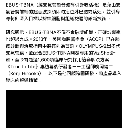
EBUS-TBNA（經支氣管超音波導引針吸活檢）是藉由支
氣管鏡前端的超音波探頭即時定位淋巴結或病灶，並引導
穿刺針深入目標以採集細胞與組織檢體的診斷技術。
研究顯示，EBUS-TBNA不僅不會破壞組織，正確診斷率
也超過九成。2013年，美國胸腔醫學會（ACCP）已在肺
癌診斷與治療指南中將其列為首選。OLYMPUS推出多代
支氣管鏡，並配合EBUS-TBNA開發專用的ViziShot針
頭，至今有超過1,600項臨床研究採用這套解決方案。
《True to Life》
專訪
幕後研發者－－工程師廣岡健二
（Kenji Hirooka），以下是他回顧跨國研發、將產品導入
臨床的報導精華：