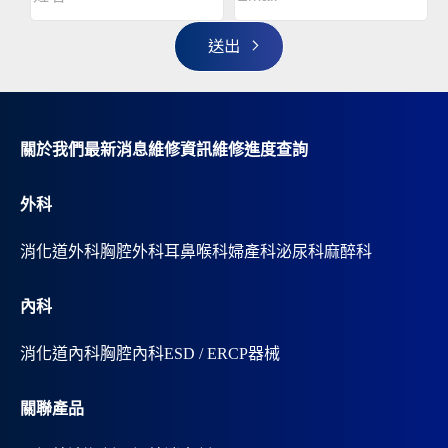
名
t
(Required)
姓
e
r
名
n
a
t
i
v
關於我們
最新消息
維修資訊
維修進度查詢
e
:
外科
消化道外科
胸腔外科
耳鼻喉科
婦產科
泌尿科
麻醉科
內科
消化道內科
胸腔內科
ESD / ERCP器械
關聯產品