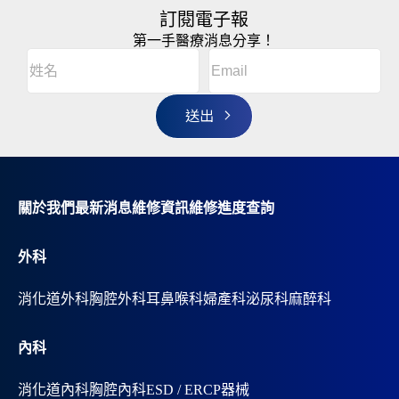
訂閱電子報
第一手醫療消息分享！
Email
(Required)
A
姓
l
名
t
(Required)
姓
e
r
名
n
a
t
i
v
關於我們
最新消息
維修資訊
維修進度查詢
e
:
外科
消化道外科
胸腔外科
耳鼻喉科
婦產科
泌尿科
麻醉科
內科
消化道內科
胸腔內科
ESD / ERCP器械