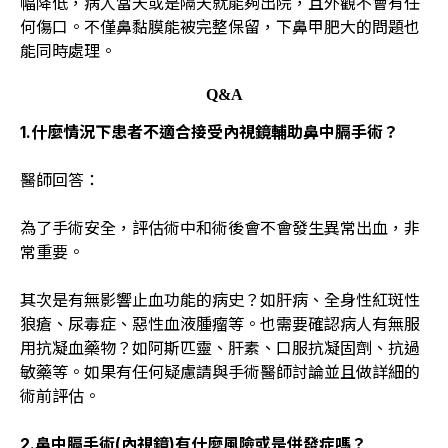
幅降低，病人當天或是隔天就能夠出院，且外觀不會有任
何傷口。不僅鼻黏膜能被完整保留，下鼻甲肥大的問題也
能同時處理。
Q&A
1.什麼情況下患者不適合接受內視鏡輔助鼻中膈手術？
醫師回答：
為了手術安全，評估術中和術後會不會發生異常出血，非
常重要。
其次是有無影響止血功能的病史？如肝病、全身性紅斑性
狼瘡、尿毒症、惡性血液腫瘤等。也需要確認病人有無服
用抗凝血藥物？如阿斯匹靈、肝素、口服抗凝固劑、抗過
敏藥等。如果有任何疑慮請與手術醫師討論並且做詳細的
術前評估。
2.
鼻中膈手術(
內視鏡)
有什麼風險或是併發症嗎？