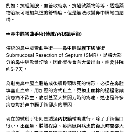
例如：抗組織胺、血管收縮素、抗過敏藥物等等，透過藥
物治療可增加氣道的舒暢度。但是無法改變鼻中膈彎曲結
構。
➡
鼻中膈彎曲手術(
傳統/
內視鏡手術)
傳統的鼻中膈彎曲手術——
鼻中膈黏膜下切除術
Submucosal Resection of Septum (SMR)，是將大部
分的鼻中膈軟骨切除，因此術後會有大量出血，需要住院
約5-7天。
為避免鼻中膈血腫造成後續骨頭壞死的情形，必須在鼻腔
填塞止血棉，用加壓的方式止血。更換止血棉的過程常讓
病患痛不欲生，痛感甚至大於開刀時的疼痛，這也是許多
病患對於鼻中膈手術卻步的原因。
現在的微創手術則是透過
內視鏡
輔助進行，除了手術傷口
很小，出血量、腫脹程度、疼痛感與病患的復原時間都大