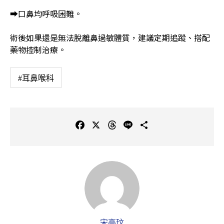
➡口鼻均呼吸困難。
術後如果還是無法脫離鼻過敏體質，建議定期追蹤、搭配
藥物控制治療。
#耳鼻喉科
F
X
T
L
C
a
h
i
o
c
r
n
p
e
e
e
y
b
a
L
o
d
i
o
s
n
k
k
宋亭玟