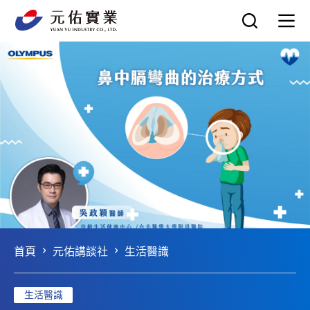
跳
至
主
要
內
容
首頁
元佑講談社
生活醫識
生活醫識