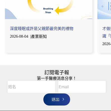
深度睡眠或許是父親節最完美的禮物
才做
識「
2026-08-04
|
產業新知
2026
訂閱電子報
第一手醫療消息分享！
Email
(Required)
A
姓
l
名
t
(Required)
姓
e
r
名
n
a