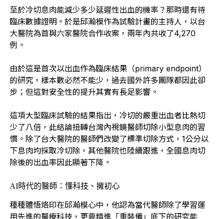
至於冷切息肉能減少多少延遲性出血的機率？那時還有待
臨床數據證明。於是邱瀚模作為試驗計畫的主持人，以台
大醫院為首與六家醫院合作收案，兩年內共收了4,270
例。
由於這是首次以出血作為臨床結果（primary endpoint）
的研究，樣本數必然不能少，過去國外許多團隊都因此卻
步；但這對安全性的提升其實有長足影響。
這項大型臨床試驗的結果指出，冷切的嚴重出血者比熱切
少了八倍，此結論扭轉台灣內視鏡醫師切除小型息肉的習
慣。除了台大醫院的醫師們改變了標準切除方式，1公分以
下息肉均採取冷切除，其他醫院也陸續跟進，全國息肉切
除後的出血率因此顯著下降。
AI時代的醫師：懂科技、擁初心
種種體悟烙印在邱瀚模心中，他認為當代醫師除了學習運
用先進的醫療科技，更要精進「重裝備」底下的研究能