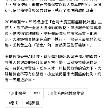
力、診療技術，最重要的是保有以病人為本的初心。這份
初心使他積極參與公共政策、執行全國性的政府計畫。
2015年至今，邱瀚模擔任「台灣大腸直腸癌篩檢計畫」主
持人，除了統一全國大腸攝影的規格、篩檢報告的關鍵欄
位，也透過實地輔導，提升醫療院所的篩檢品質。他表
示，大腸鏡檢查通常在麻醉下進行，「那是人最脆弱的狀
態，尤其發生在『暗室』內，當然需要監督機制。」
全球醫療乘著AI科技，軟硬體相繼出現翻天覆地的改變，
守護人類健康的使命卻是亙古不變。邱瀚模持續深耕研
究、背起社會責任，盼在人才、科技與政策的協力下，大
腸鏡檢查不再有併發症，檢查後仍罹患大腸癌的比例，終
有一天趨近於零。
#AI
#消化醫學
#消化系內視鏡醫學會
#息肉
#腸胃鏡