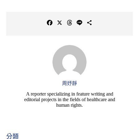
F
X
T
L
C
a
h
i
o
c
r
n
p
e
e
e
y
b
a
L
o
d
i
o
s
n
k
k
周妤靜
A reporter specializing in feature writing and
editorial projects in the fields of healthcare and
human rights.
分類