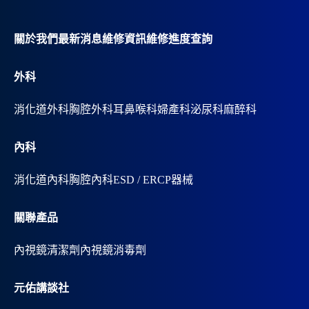
t
i
v
關於我們
最新消息
維修資訊
維修進度查詢
e
:
外科
消化道外科
胸腔外科
耳鼻喉科
婦產科
泌尿科
麻醉科
內科
消化道內科
胸腔內科
ESD / ERCP器械
關聯產品
內視鏡清潔劑
內視鏡消毒劑
元佑講談社