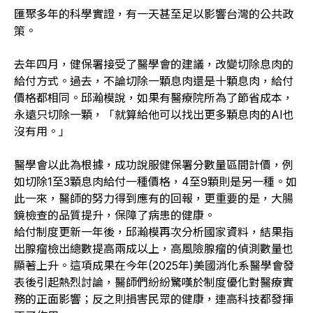
匯聚多年的科學實證，有一天甚至足以影響台灣的公共政
策。
去年四月，健保署接受了醫學會的建議，改變切除息肉的
給付方式。過去，不論切除一顆息肉還是十顆息肉，給付
價格都相同。邱瀚模說，如果有醫療院所為了節省成本，
永遠只切除一顆，「就算給他可以找出更多顆息肉的AI也
沒有用。」
醫學會以此為根據，成功說服健保署分數量區間計價，例
如切除1至3顆息肉給付一種價格，4至9顆則是另一種。如
此一來，醫師的努力得到應有的回報，更重要的是，大腸
鏡檢查的品質提升，保障了病患的健康。
給付制度更新一年後，邱瀚模再次分析國家資料，結果指
出腺瘤檢出總數提高兩成以上，高風險腺瘤的偵測數量也
顯著上升。這項成果在今年(2025年)美國消化系醫學會發
表後引起熱烈討論，醫師們紛紛驚嘆於制度優化對醫療實
務的正面影響；反之則損害民眾的健康，連高科技都發揮