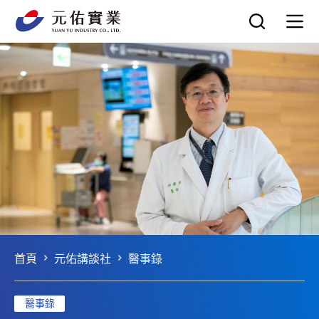
跳
至
主
要
內
容
首頁
元佑講談社
醫事錄
醫事錄