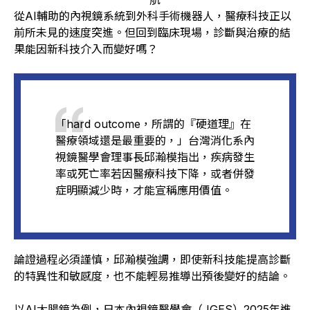
從AI輔助的內視鏡系統到外科手術機器人，醫療科技正以
前所未見的速度突進。但回到臨床現場，診斷與治療的結
果能因新科技介入而變好嗎？
「hard outcome，所謂的『硬道理』在
醫療領域還是最重要的，」台灣消化系內
視鏡醫學會理事長邱瀚模指出，疾病發生
率或死亡率若因醫療科技下降，或者併發
症明顯減少時，才能宣稱應用價值。
論證過程必須謹慎，邱瀚模強調，即使新科技能提高診斷
的特異性和敏感度，也不能輕易推導出預後變好的結論。
以AI大腸鏡為例，日本內視鏡醫學會（JGES）2025年進