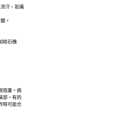
量流汗，若攝
有關。
加結石機
致阻塞。病
蹊部，有的
作時可能也