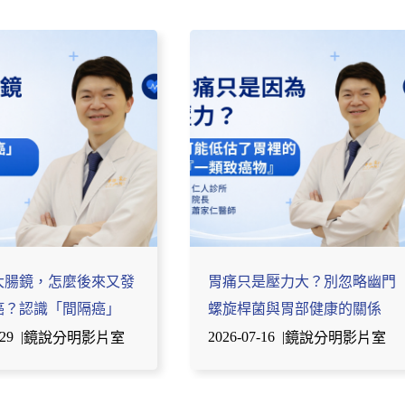
大腸鏡，怎麼後來又發
胃痛只是壓力大？別忽略幽門
癌？認識「間隔癌」
螺旋桿菌與胃部健康的關係
-29
|
2026-07-16
|
鏡說分明影片室
鏡說分明影片室