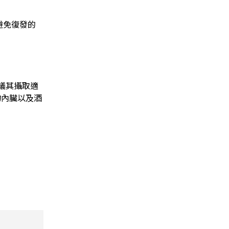
避免復發的
議其攝取適
物內臟以及酒