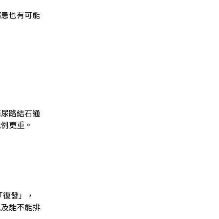
病患也有可能
而尿路結石通
比例更重。
「復發」，
以及能不能排