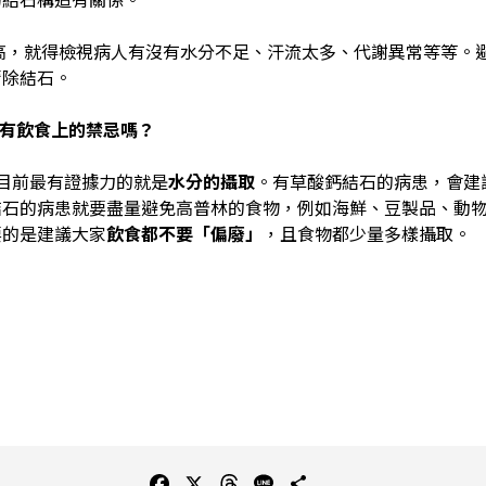
，就得檢視病人有沒有水分不足、汗流太多、代謝異常等等。
清除結石。
有飲食上的禁忌嗎？
目前最有證據力的就是
水分的攝取
。有草酸鈣結石的病患，會建
結石的病患就要盡量避免高普林的食物，例如海鮮、豆製品、動
要的是建議大家
飲食都不要「偏廢」
，且食物都少量多樣攝取。
F
X
T
L
C