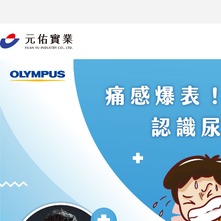
跳
至
主
要
內
容