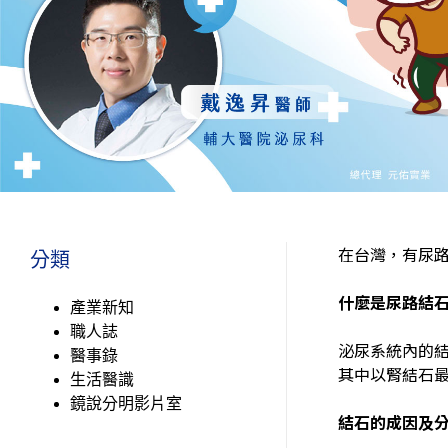
在台灣，有尿路
分類
什麼是尿路結
產業新知
職人誌
泌尿系統內的
醫事錄
其中以腎結石
生活醫識
鏡說分明影片室
結石的成因及