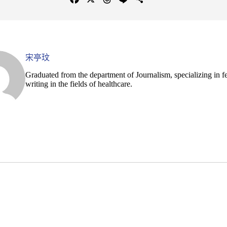
a
h
i
o
c
r
n
p
e
e
e
y
b
a
L
宋亭玟
o
d
i
o
s
n
Graduated from the department of Journalism, specializing in f
writing in the fields of healthcare.
k
k