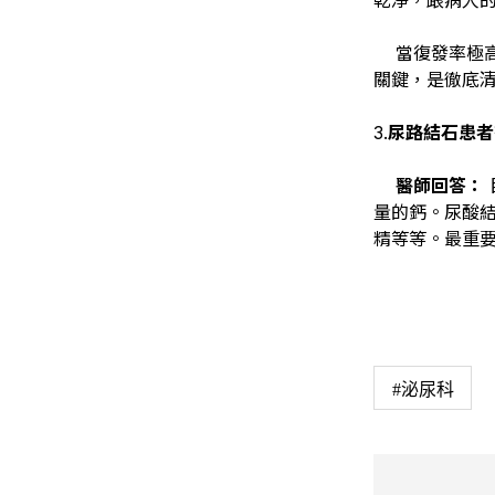
當復發率極高
關鍵，是徹底
3.
尿路結石患者
醫師回答：
量的鈣。尿酸
精等等。最重
#泌尿科