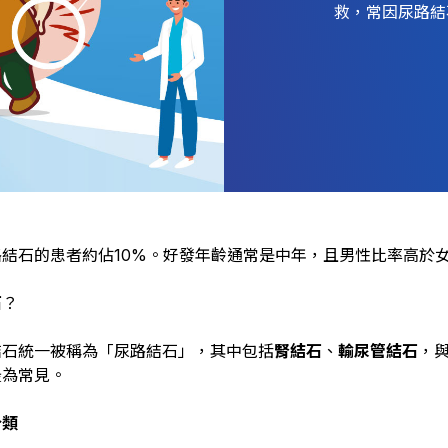
救，常因尿路結
結石的患者約佔10%。好發年齡通常是中年，且男性比率高於
石
？
結石統一被稱為「尿路結石」，其中包括
腎結石
、
輸尿管結石
，
最為常見。
分類