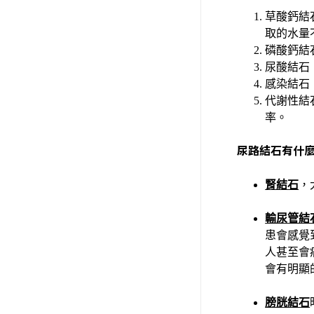
草酸鈣結
取的水量
磷酸鈣結
尿酸結石
感染結石
代謝性結
率。
尿路結石有什
腎結石
，
輸尿管結
患會感覺
人甚至會
會有明顯
膀胱結石