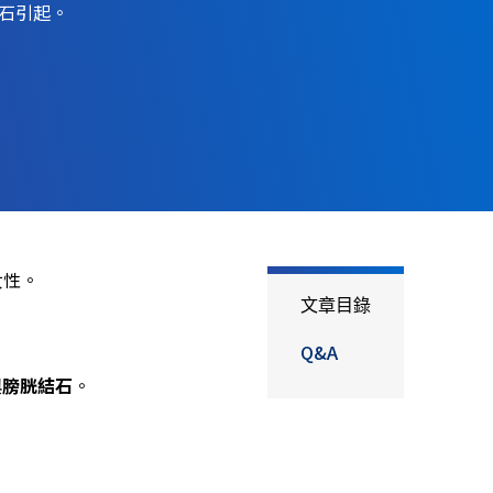
石引起。
女性。
文章目錄
Q&A
與
膀胱結石
。