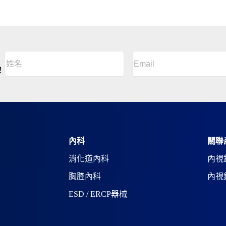
Email
(Required)
姓
名
A
！
(Required)
l
姓
t
名
e
r
n
a
t
i
內科
關聯
v
消化道內科
內視
e
:
胸腔內科
內視
ESD / ERCP器械