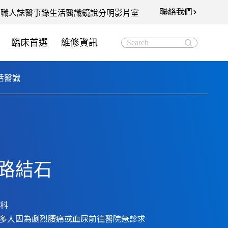
聯絡我們
知
職人誌
醫事錄
生活醫識
鏡說分明影片室
臨床首選
維修資訊
Search
活醫識
路結石
尿科
多人因為劇烈腰痛或血尿前往醫院急診求