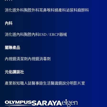
消化道外科
胸腔外科
耳鼻喉科
婦產科
泌尿科
麻醉科
內科
消化道內科
胸腔內科
ESD / ERCP器械
關聯產品
內視鏡清潔劑
內視鏡消毒劑
元佑講談社
產業新知
職人誌
醫事錄
生活醫識
鏡說分明影片室