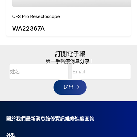
OES Pro Resectoscope
WA22367A
訂閱電子報
第一手醫療消息分享！
Email
(Required)
A
姓
l
名
t
(Required)
姓
e
r
名
n
a
t
i
v
關於我們
最新消息
維修資訊
維修進度查詢
e
:
外科