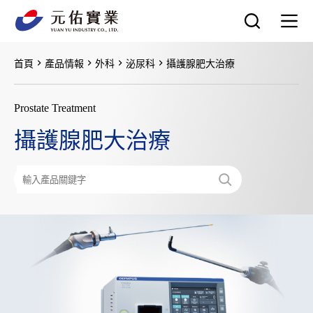
跳
至
主
要
首頁
產品情報
外科
泌尿科
攝護腺肥大治療
內
容
Prostate Treatment
攝護腺肥大治療
搜
尋