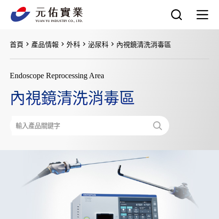
跳
至
主
要
首頁
產品情報
外科
泌尿科
內視鏡清洗消毒區
內
容
Endoscope Reprocessing Area
內視鏡清洗消毒區
搜
尋