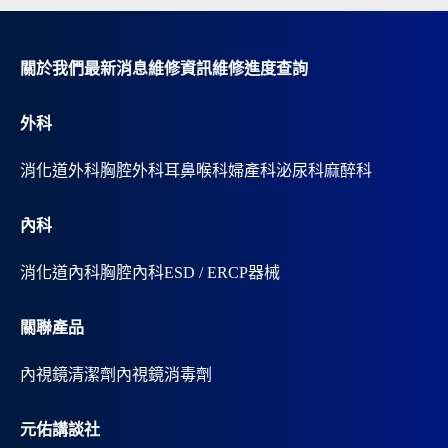
a
t
i
v
關於我們
最新消息
維修資訊
維修進度查詢
e
:
外科
消化道外科
胸腔外科
耳鼻喉科
婦產科
泌尿科
麻醉科
內科
消化道內科
胸腔內科
ESD / ERCP器械
關聯產品
內視鏡清潔劑
內視鏡消毒劑
元佑講談社