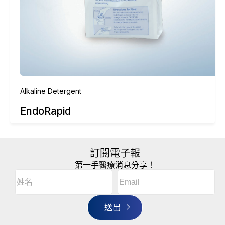
Alkaline Detergent
EndoRapid
訂閱電子報
第一手醫療消息分享！
Email
(Required)
A
姓
l
名
t
(Required)
姓
e
r
名
n