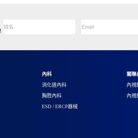
Email
(Required)
姓
名
A
！
(Required)
l
姓
t
名
e
r
n
a
t
i
內科
關聯
v
消化道內科
內視
e
:
胸腔內科
內視
ESD / ERCP器械