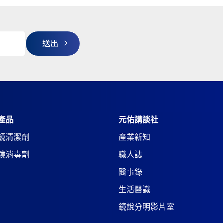
產品
元佑講談社
鏡清潔劑
產業新知
鏡消毒劑
職人誌
醫事錄
生活醫識
鏡說分明影片室