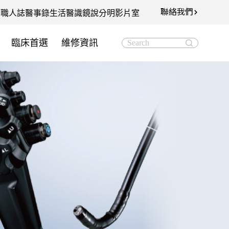
聯絡我們
知
職人誌
醫事錄
生活醫識
鏡說分明影片室
臨床首選
維修資訊
Search