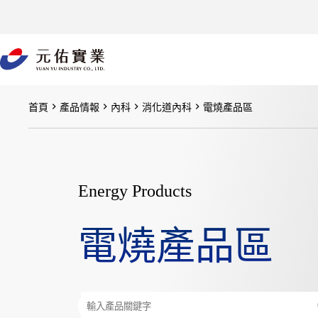
跳
至
主
要
內
容
首頁
產品情報
內科
消化道內科
電燒產品區
Energy Products
電燒產品區
搜
尋