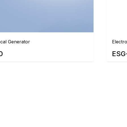
ical Generator
Electr
0
ESG