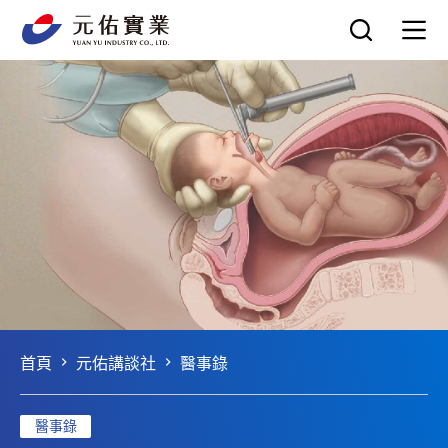
跳
至
主
要
內
容
首頁
元佑講談社
醫事錄
醫事錄