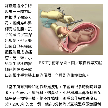
許巍鐘還原手術
現場－－開刀房
內擠滿了醫療人
員，當婦產科醫
師完成剖腹，孩
子的頭從子宮探
出那刻，他大概
知道自己有幾成
把握能否成功插
管。另一頭，小
EXIT手術示意圖。圖／取自醫學文獻
兒新生兒科的醫
師已經在孩子露
出的細小手臂裝上偵測儀器，全程監測生命徵象。
「當下所有判斷和動作都是反射，不會有很多時間可以思
考，」他表示，麻醉科、婦產科、小兒科和耳鼻喉科醫師
幾乎是一棒接一棒，絕不能掉棒，團隊合作需要高度默
契。2003年的第一例，他在3分鐘內以直視型喉頭鏡順利