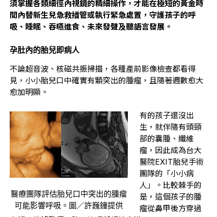
須掌握各類細徑內視鏡的精細操作，才能在極短的黃金時
間內替新生兒急救插管或執行緊急處置，守護孩子的呼
吸、睡眠、吞嚥進食、未來發聲及聽語言發展。
孕肚內的胎兒即病人
不論超音波、核磁共振掃描，各種產前影像檢查都看得
見，小小胎兒口中確實有顆突出的腫瘤，且隨著週數愈大
愈加明顯。
有的孩子還沒出
生，就伴隨有頭頸
部的囊腫、纖維
瘤，因此成為台大
醫院EXIT胎兒手術
團隊的「小小病
人」。比較棘手的
醫療團隊評估胎兒口中突出的腫瘤
是，這個孩子的腫
可能影響呼吸。圖／許巍鐘提供
瘤從鼻甲後方穿過