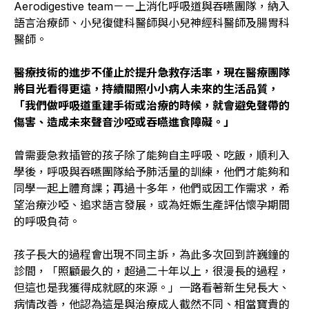
Aerodigestive team－－上消化呼吸道與吞嚥團隊，納入
語言治療師、小兒復健科醫師與小兒神經科醫師及腸胃科
醫師。
醫療技術的進步不僅止於提升急救存活率，現在醫療團隊
將目光看得更遠，持續關照小小病人未來的生活品質，
「我們做呼吸道重建手術或治療的時候，就會避免聲帶的
傷害、造成未來聲音沙啞或吞嚥進食障礙。」
曾需要急救插管的孩子除了能夠自主呼吸、吃飯，順利入
學後，呼吸與吞嚥團隊給予肺活量的訓練，他們才能夠和
同學一起上體育課；再過十多年，他們或因工作需求，希
望治療沙啞、追求語言發展，或為妊娠生產評估懷孕期間
的呼吸負荷。
孩子長大的過程會出現不同主訴，為此多次回到許巍鐘的
診間，「照顧最久的，超過二十年以上，很漫長的過程，
但這也是我獲得成就感的來源。」一路看著新生兒長大、
病情改善，他認為這是與治療成人截然不同、相當寶貴的