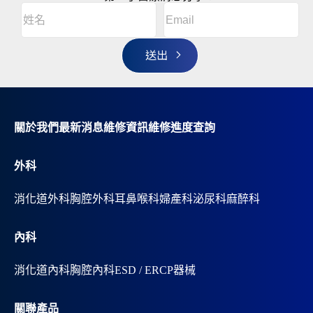
Email
(Required)
A
姓
l
名
t
(Required)
姓
e
r
名
n
a
t
i
v
關於我們
最新消息
維修資訊
維修進度查詢
e
:
外科
消化道外科
胸腔外科
耳鼻喉科
婦產科
泌尿科
麻醉科
內科
消化道內科
胸腔內科
ESD / ERCP器械
關聯產品