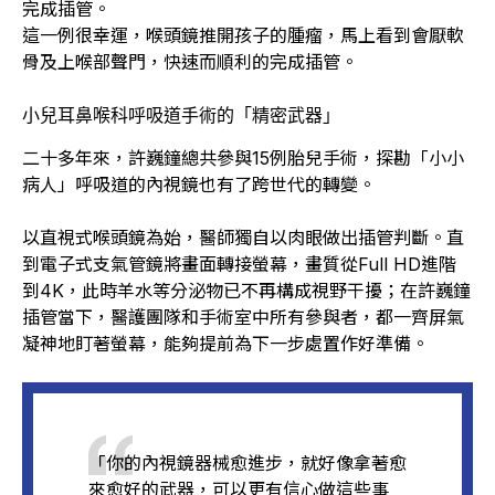
完成插管。
這一例很幸運，喉頭鏡推開孩子的腫瘤，馬上看到會厭軟
骨及上喉部聲門，快速而順利的完成插管。
小兒耳鼻喉科呼吸道手術的「精密武器」
二十多年來，許巍鐘總共參與15例胎兒手術，探勘「小小
病人」呼吸道的內視鏡也有了跨世代的轉變。
以直視式喉頭鏡為始，醫師獨自以肉眼做出插管判斷。直
到電子式支氣管鏡將畫面轉接螢幕，畫質從Full HD進階
到4K，此時羊水等分泌物已不再構成視野干擾；在許巍鐘
插管當下，醫護團隊和手術室中所有參與者，都一齊屏氣
凝神地盯著螢幕，能夠提前為下一步處置作好準備。
「你的內視鏡器械愈進步，就好像拿著愈
來愈好的武器，可以更有信心做這些事