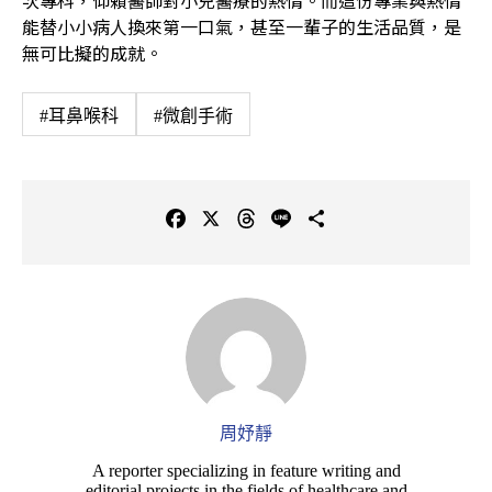
次專科，仰賴醫師對小兒醫療的熱情。而這份專業與熱情
能替小小病人換來第一口氣，甚至一輩子的生活品質，是
無可比擬的成就。
#耳鼻喉科
#微創手術
F
X
T
L
C
a
h
i
o
c
r
n
p
e
e
e
y
b
a
L
o
d
i
o
s
n
k
k
周妤靜
A reporter specializing in feature writing and
editorial projects in the fields of healthcare and