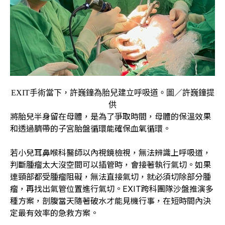
EXIT手術當下，許巍鐘為胎兒建立呼吸道。圖／許巍鐘提
供
將胎兒半身留在母體，是為了爭取時間，母體的保溫效果
和透過臍帶的子宮胎盤循環能確保血氧循環。
若小兒耳鼻喉科醫師以內視鏡檢視，無法辨識上呼吸道，
判斷腫瘤太大沒空間可以插管時，會接著執行氣切。如果
連頸部都受腫瘤阻礙，無法直接氣切，就必須切除部分腫
瘤，再找出氣管位置進行氣切。EXIT跨科團隊沙盤推演多
種方案，剖腹當天隨著破水才能見機行事，在短時間內決
定最有效率的急救方案。