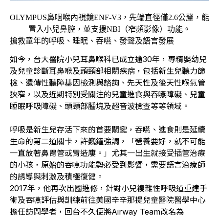
OLYMPUS鼻咽喉內視鏡ENF-V3，先端直徑僅2.6公釐，能
置入小兒鼻腔，並支援NBI（窄頻影像）功能。
搶救童年的呼吸、睡眠、吞嚥、發聲及語言發展
如今，台大醫院小兒耳鼻喉科已成立逾30年，專精嬰幼兒
及兒童診斷耳鼻喉及頭頸部相關疾病，包括新生兒聽力篩
檢、遺傳性聽障基因檢測與諮詢、先天性及後天性喉氣管
狹窄，以及近期特別受關注的兒童進食與吞嚥障礙、兒童
睡眠呼吸障礙、頭頸部腫塊及超音波檢查等等領域。
呼吸是新生兒存活下來的首要關鍵，吞嚥、進食則是延續
生命的第二道關卡，許巍鐘強調，「營養要好，就不可能
一直放著鼻胃管或胃造廔。」尤其一出生就接受插管治療
的小孩，原始的吞嚥功能勢必受到影響，需要語言治療師
的誘導與刺激及積極復健。
2017年，他再次出國進修，針對小兒複雜性呼吸道重建手
術及吞嚥評估與訓練前往美國辛辛那提兒童醫院醫學中心
擔任訪問學者，回台不久便將Airway Team改名為