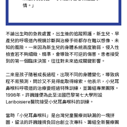
情。」
不論出生時的急救處置，出生後的追蹤照護，新生兒、早
產兒的呼吸道內視鏡診斷與治療手術都存在難以想像、未
知的風險。一來因為新生兒的身體系統高度脆弱，侵入性
檢查若不夠細緻、精準，會導致不可逆的傷害。患者接受
到的第一個臨床決策，往往對未來造成關鍵影響。
二來是孩子隨著成長過程，出現不同的身體變化，導致病
程不易預測，問診又不見得能取得線索。他表示，小兒耳
鼻喉科呼吸道的治療要經過特殊訓練，並籌組專業團隊。
1998年，許巍鐘便為此至法國巴黎第七大學附設
Lariboisiere醫院接受小兒耳鼻喉科的訓練。
當時「小兒耳鼻喉科」是台灣兒童醫療尚缺漏的一塊拼
圖，留法的許巍鐘揹負回台創立次專科、籌組全新醫療團